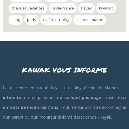
chèques vacances
ile-de-france
kayak
kwakiutl
loing
paris
rivière du loing
seine-et-marne
KAWAK VOUS INFORME
La descente en canoë kayak du Loing (Seine et Marne) est
interdite
à toute personne
ne sachant pas nager
ainsi qu’aux
enfants de moins de 7 ans
. Tout mineur doit être accompagné
d’un parent ou d’un moniteur diplômé d’état canoë / kayak.