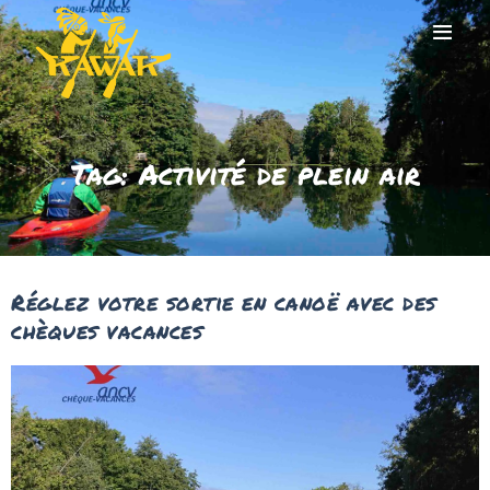
Tag: Activité de plein air
DESCENTE EN KAYAK
AVEZ-VOUS BESOIN
DE LA NAVETTE ?
EXPÉRIENCE DU
PADDLE
Réglez votre sortie en canoë avec des
TARIFS
chèques vacances
LA RÉGION
FAQ
BLOG
CONTACT
RÉSERVER !