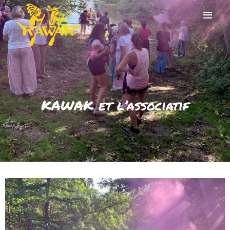
DESCENTE EN KAYAK
AVEZ-VOUS BESOIN
KAWAK et l’associatif
DE LA NAVETTE ?
EXPÉRIENCE DU
PADDLE
TARIFS
LA RÉGION
FAQ
BLOG
CONTACT
RÉSERVER !