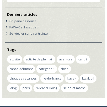
Derniers articles
On parle de nous !
KAWAK et l’associatif
Se régaler sans contrainte
Tags
activité
activité de plein air
aventure
canoé
canoë débutant
catégorie 1
chien
chèques vacances
ile-de-france
kayak
kwakiutl
loing
paris
rivière du loing
seine-et-marne