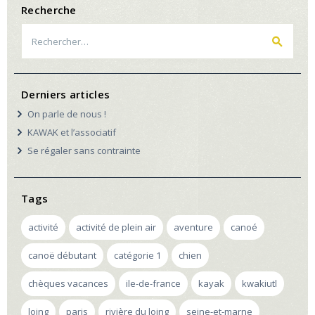
Recherche
Rechercher :
Derniers articles
On parle de nous !
KAWAK et l’associatif
Se régaler sans contrainte
Tags
activité
activité de plein air
aventure
canoé
canoë débutant
catégorie 1
chien
chèques vacances
ile-de-france
kayak
kwakiutl
loing
paris
rivière du loing
seine-et-marne