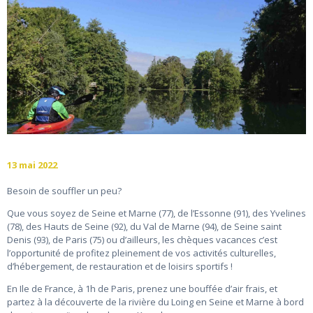
13 mai 2022
Besoin de souffler un peu?
Que vous soyez de Seine et Marne (77), de l’Essonne (91), des Yvelines
(78), des Hauts de Seine (92), du Val de Marne (94), de Seine saint
Denis (93), de Paris (75) ou d’ailleurs, les chèques vacances c’est
l’opportunité de profitez pleinement de vos activités culturelles,
d’hébergement, de restauration et de loisirs sportifs !
En Ile de France, à 1h de Paris, prenez une bouffée d’air frais, et
partez à la découverte de la rivière du Loing en Seine et Marne à bord