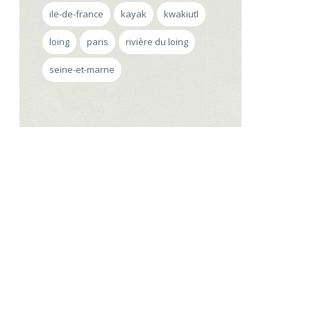
ile-de-france
kayak
kwakiutl
loing
paris
rivière du loing
seine-et-marne