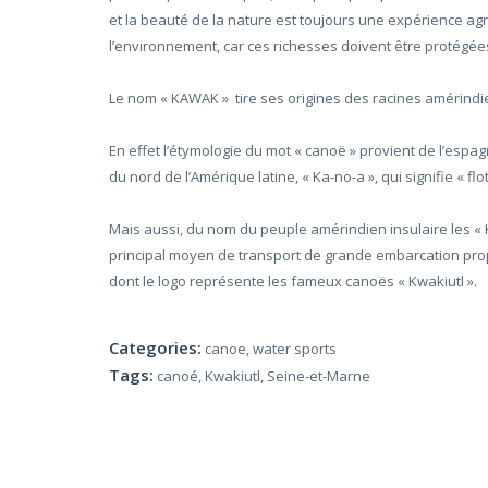
RÉSERVER !
et la beauté de la nature est toujours une expérience agr
l’environnement, car ces richesses doivent être protégées 
Le nom « KAWAK » tire ses origines des racines amérind
En effet l’étymologie du mot « canoë » provient de l’espag
du nord de l’Amérique latine, « Ka-no-a », qui signifie « flot
Mais aussi, du nom du peuple amérindien insulaire les « K
principal moyen de transport de grande embarcation prop
dont le logo représente les fameux canoës « Kwakiutl ».
Categories:
canoe
,
water sports
Tags:
canoé
,
Kwakiutl
,
Seine-et-Marne