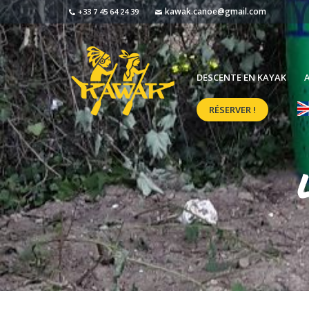
kawak.canoe@gmail.com
+33 7 45 64 24 39
DESCENTE EN KAYAK
A
RÉSERVER !