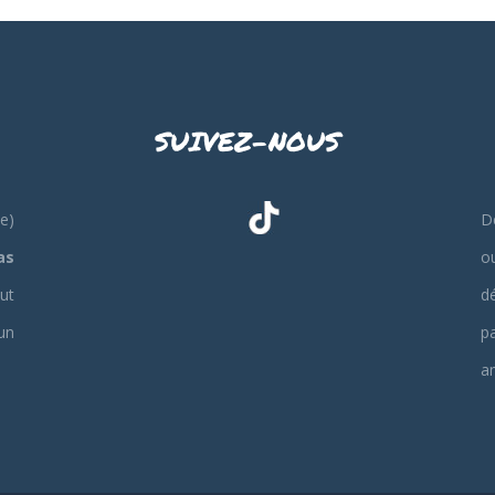
SUIVEZ-NOUS
e)
De
as
o
out
d
un
p
am