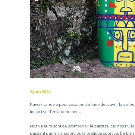
BESOIN DE LA
NAVETTE ?
EXPÉRIENCE DU
PADDLE
TARIFS
LA RÉGION
FAQ
6 juin 2022
BLOG
Kawak canoë à pour vocation de faire découvrir la vallé
impact sur l’environnement.
CONTACT
Nos valeurs sont de promouvoir le partage, car nos riviè
passant par le transport, ou la pratique sportive. De bie